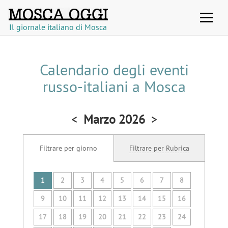
TOGGLE
NAVIGATION
Il giornale italiano di Mosca
Calendario degli eventi
russo-italiani a Mosca
<
Marzo 2026
>
Filtrare per giorno
Filtrare per Rubrica
1
2
3
4
5
6
7
8
9
10
11
12
13
14
15
16
17
18
19
20
21
22
23
24