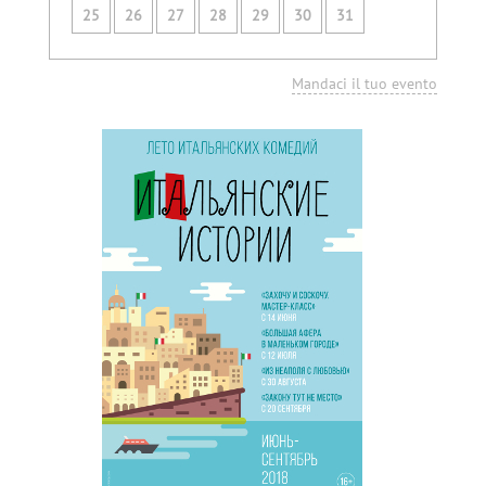
25
26
27
28
29
30
31
Mandaci il tuo evento